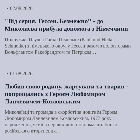
02.08.2026
"Від серця. Гессен. Безмежно'' - до
Миколаєва прибула допомога з Німеччини
Подружжя Пауль і Гайке Шмольке (Pauli und Heike
Schmolke) з німецького округу Гессен разом з волонтерами
Вольфгангом Ракебрандтом та Патріком…
01.08.2026
Любив свою родину, жартувати та тварин -
попрощались з Героєм Любомиром
Ланчевичем-Козловським
Миколаївці та громада в скорботі за новітнім Героєм
Любомиром Ланчевичем-Козловським, 1977 року
народження, який з перших днів повномасштабного
російського вторгнення…