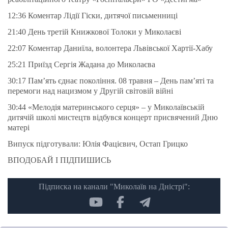
12:36​ Коментар Лідії Гіски, дитячої письменниці
21:40​ День третій Книжкової Толоки у Миколаєві
22:07​ Коментар Даниїла, волонтера Львівської Хартії-Хабу
25:21​ Приїзд Сергія Жадана до Миколаєва
30:17​ Пам’ять єднає покоління. 08 травня – День пам’яті та
перемоги над нацизмом у Другій світовій війні
30:44​ «Мелодія материнського серця» – у Миколаївській
дитячій школі мистецтв відбувся концерт присвячений Дню
матері
Випуск підготували: Юлія Фацієвич, Остап Грицко
ВПОДОБАЙ І ПІДПИШИСЬ
Підписка на канали "Миколаїв на Дністрі":