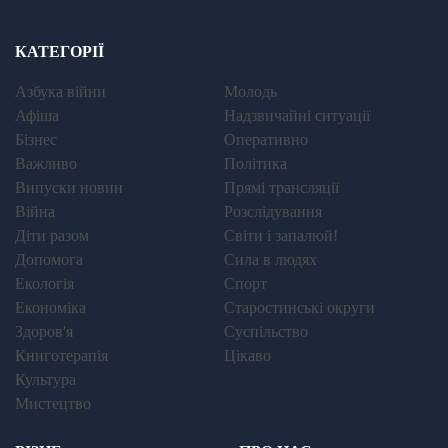
КАТЕГОРІЇ
Азбука війни
Молодь
Афіша
Надзвичайні ситуації
Бізнес
Оперативно
Важливо
Політика
Випуски новин
Прямі трансляції
Війна
Розслідування
Діти разом
Світи і запалюй!
Допомога
Сила в людях
Екологія
Спорт
Економіка
Старостинські округи
Здоров'я
Суспільство
Книготерапія
Цікаво
Культура
Мистецтво