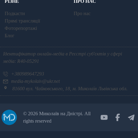
РІЗНЕ
ПРО НАС
Подкасти
Про нас
Прямі трансляції
Фоторепортажі
Блог
Ідентифікатор онлайн-медіа в Реєстрі суб'єктів у сфері
медіа: R40-05291
+380989647293
media-mykolaiv@ukr.net
81600 вул. Чайковського, 18, м. Миколаїв Львівська обл.
©
2026 Миколаїв на Дністрі. All
rights reserved