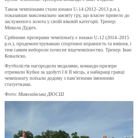
Також чемпіонами стали юнаки U-14 (2012–2013 р.н.),
показавши максимально завзяту гру, що власне привело до
заслуженого золота у своїй віковій категорії. Тренер:
Микола Дудич.
Срібними призерами чемпіонату є юнаки U-12 (2014–2015
р.н.), продемонструвавши спортивні вправність та вміння, і
тим самим вибороли почесне віцечемпіонство. Тренер: Іван
Коваліско.
Футболістів нагородили медалями, команди-призери
отримали Кубки за здобуті І й II місць, а найкращі гравці
чемпіонату поїхали додому з пам’ятними іменними
статуетками.
Фото:
Миколаївська ДЮСШ