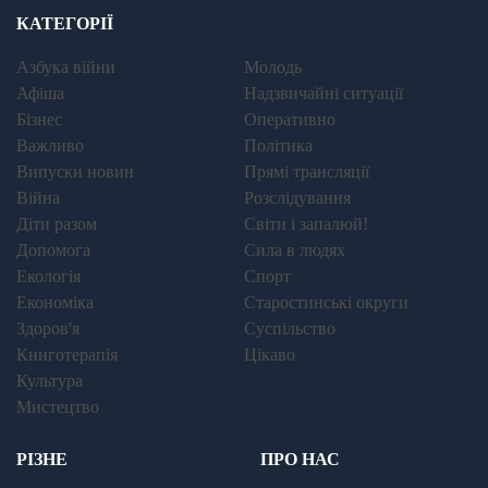
КАТЕГОРІЇ
Азбука війни
Молодь
Афіша
Надзвичайні ситуації
Бізнес
Оперативно
Важливо
Політика
Випуски новин
Прямі трансляції
Війна
Розслідування
Діти разом
Світи і запалюй!
Допомога
Сила в людях
Екологія
Спорт
Економіка
Старостинські округи
Здоров'я
Суспільство
Книготерапія
Цікаво
Культура
Мистецтво
РІЗНЕ
ПРО НАС