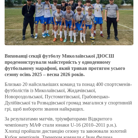
Вихованці секції футболу Миколаївської ДЮСШ
продемонстрували майстерність у одноденному
футбольному марафоні, який тривав протягом усього
сезону осінь 2025 – весна 2026 років.
Близько 20 найсильніших команд та понад 400 спортсменів-
футболістів із Миколаївської, Жидачівської,
Новороздольської, Пустомитівської, Грабовецько-
Дулібівської та Розвадівської громад змагалися у спортивній
грі, щоб вибороти звання найкращих.
За результатами матчів, тріумфаторами Відкритого
чемпіонату МАФ стали юнаки U-16 (2010–2011 р.н.).
Хлопці пройшли дистанцію сезону та завоювали золотий
Кубок чемпіонів. Тренером команди є Іван Федина.