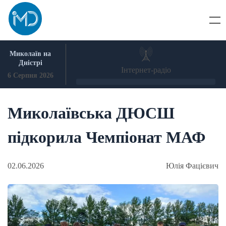
Skip
to
content
Миколаїв на
Дністрі
Інтернет-радіо
6 Серпня 2026
Миколаївська ДЮСШ
підкорила Чемпіонат МАФ
02.06.2026
Юлія Фацієвич