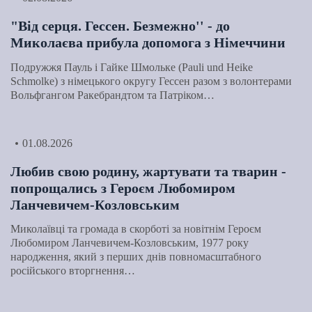
"Від серця. Гессен. Безмежно'' - до
Миколаєва прибула допомога з Німеччини
Подружжя Пауль і Гайке Шмольке (Pauli und Heike
Schmolke) з німецького округу Гессен разом з волонтерами
Вольфгангом Ракебрандтом та Патріком…
01.08.2026
Любив свою родину, жартувати та тварин -
попрощались з Героєм Любомиром
Ланчевичем-Козловським
Миколаївці та громада в скорботі за новітнім Героєм
Любомиром Ланчевичем-Козловським, 1977 року
народження, який з перших днів повномасштабного
російського вторгнення…