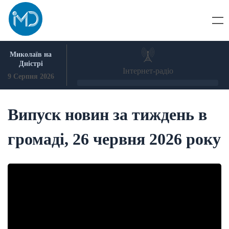
Skip
to
content
Миколаїв на
Дністрі
Інтернет-радіо
9 Серпня 2026
Випуск новин за тиждень в
громаді, 26 червня 2026 року