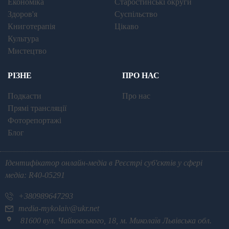
Економіка
Старостинські округи
Здоров'я
Суспільство
Книготерапія
Цікаво
Культура
Мистецтво
РІЗНЕ
ПРО НАС
Подкасти
Про нас
Прямі трансляції
Фоторепортажі
Блог
Ідентифікатор онлайн-медіа в Реєстрі суб'єктів у сфері
медіа: R40-05291
+380989647293
media-mykolaiv@ukr.net
81600 вул. Чайковського, 18, м. Миколаїв Львівська обл.