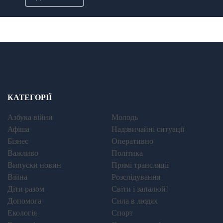
КАТЕГОРІЇ
Азбука війни
Молодь
Афіша
Надзвичайні ситуації
Бізнес
Оперативно
Важливо
Політика
Випуски новин
Прямі трансляції
Війна
Розслідування
Діти разом
Світи і запалюй!
Допомога
Сила в людях
Екологія
Спорт