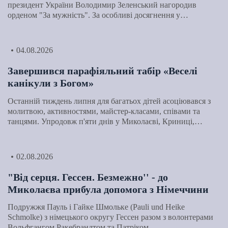
президент України Володимир Зеленський нагородив
орденом "За мужність". За особливі досягнення у…
04.08.2026
Завершився парафіяльний табір «Веселі
канікули з Богом»
Останній тиждень липня для багатьох дітей асоціювався з
молитвою, активностями, майстер-класами, співами та
танцями. Упродовж п'яти днів у Миколаєві, Криниці,…
02.08.2026
"Від серця. Гессен. Безмежно'' - до
Миколаєва прибула допомога з Німеччини
Подружжя Пауль і Гайке Шмольке (Pauli und Heike
Schmolke) з німецького округу Гессен разом з волонтерами
Вольфгангом Ракебрандтом та Патріком…