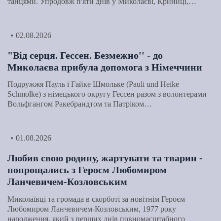
танцями. Упродовж п'яти днів у Миколаєві, Криниці,…
02.08.2026
"Від серця. Гессен. Безмежно'' - до
Миколаєва прибула допомога з Німеччини
Подружжя Пауль і Гайке Шмольке (Pauli und Heike
Schmolke) з німецького округу Гессен разом з волонтерами
Вольфгангом Ракебрандтом та Патріком…
01.08.2026
Любив свою родину, жартувати та тварин -
попрощались з Героєм Любомиром
Ланчевичем-Козловським
Миколаївці та громада в скорботі за новітнім Героєм
Любомиром Ланчевичем-Козловським, 1977 року
народження, який з перших днів повномасштабного