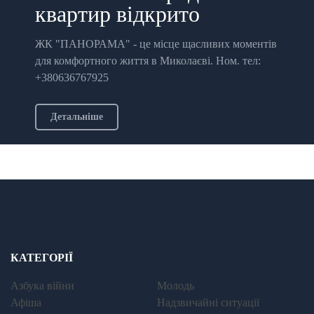
квартир відкрито
ЖК "ПАНОРАМА" - це місце щасливих моментів
для комфортного життя в Миколаєві. Ном. тел:
+380636767925
Детальніше
КАТЕГОРІЇ
Азбука війни
Молодь
Афіша
Надзвичайні ситуації