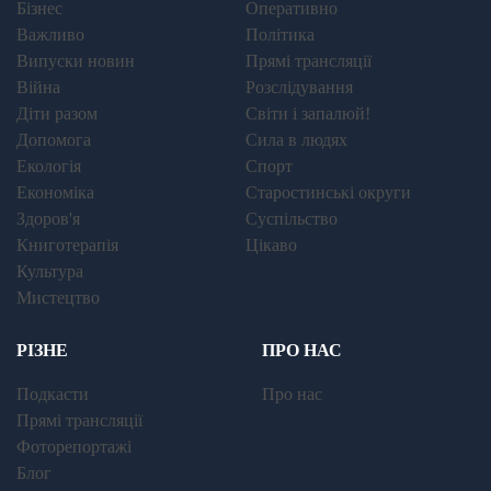
Бізнес
Оперативно
Важливо
Політика
Випуски новин
Прямі трансляції
Війна
Розслідування
Діти разом
Світи і запалюй!
Допомога
Сила в людях
Екологія
Спорт
Економіка
Старостинські округи
Здоров'я
Суспільство
Книготерапія
Цікаво
Культура
Мистецтво
РІЗНЕ
ПРО НАС
Подкасти
Про нас
Прямі трансляції
Фоторепортажі
Блог