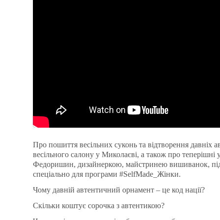
Про пошиття весільних суконь та відтворення давніх 
весільного салону у Миколаєві, а також про теперішні 
Федоришин, дизайнеркою, майстринею вишиванок, під
спеціально для програми
#SelfMade_Жінки
.
Чому давній автентичний орнамент – це код нації?
Скільки коштує сорочка з автентикою?