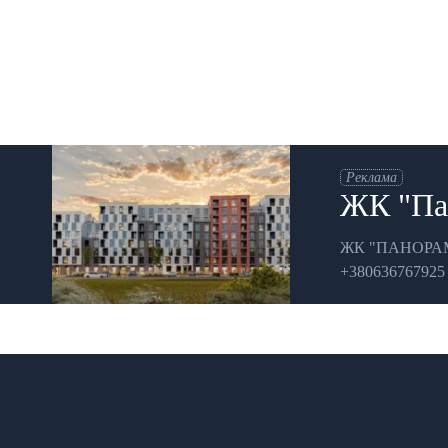
Реклама
ЖК "Пан
ЖК "ПАНОРАМА" 
+380636767925