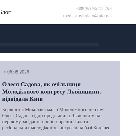
96 47 293
+380 (98)
Блог
media-mykolaiv@ukr.net
06.08.2026
Олеся Садова, як очільниця
Молодіжного конгресу Львівщини,
відвідала Київ
Керівниця Миколаївського Молодіжного центру
Олеся Садова гідно представила Львівщину на
першому засіданні новоствореної Палати
регіональних молодіжних конгресів на базі Конгрес…