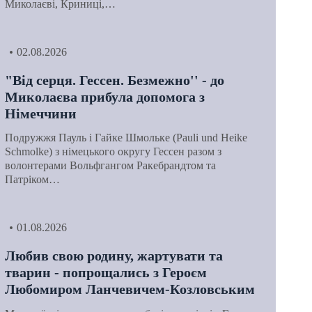
Миколаєві, Криниці,…
02.08.2026
"Від серця. Гессен. Безмежно'' - до
Миколаєва прибула допомога з
Німеччини
Подружжя Пауль і Гайке Шмольке (Pauli und Heike
Schmolke) з німецького округу Гессен разом з
волонтерами Вольфгангом Ракебрандтом та
Патріком…
01.08.2026
Любив свою родину, жартувати та
тварин - попрощались з Героєм
Любомиром Ланчевичем-Козловським