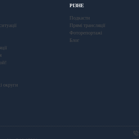
РІЗНЕ
Подкасти
ситуації
Прямі трансляції
Фоторепортажі
Блог
ції
я
юй!
і округи