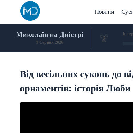
Skip
to
Новини
Сусп
content
Миколаїв на Дністрі
Інте
9 Серпня 2026
Від весільних суконь до 
орнаментів: історія Люб