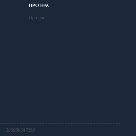
ПРО НАС
Про нас
+380989647293