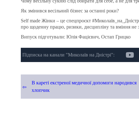
Чому весільну сукню слід обирати для себе, а не для тр
Як змінився весільний бізнес за останні роки?
Self made Жінки – це спецпроєкт
#Миколаїв_на_Дністр
про щоденну працю, ризики, дисципліну та вміння не 
Випуск підготували: Юлія Фацієвич, Остап Грицко
Підписка на канали "Миколаїв на Дністрі":
Навігація
В кареті екстреної медичної допомоги народився
хлопчик
записів