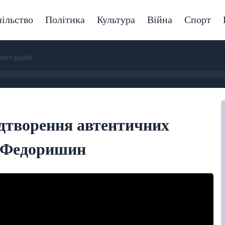
ільство
Політика
Культура
Війна
Спорт
рнет-радіо
відтворення автентичних
и Федоришин