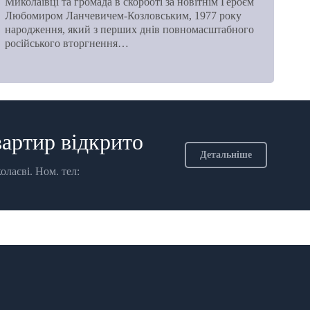
Миколаївці та громада в скорботі за новітнім Героєм
Любомиром Ланчевичем-Козловським, 1977 року
народження, який з перших днів повномасштабного
російського вторгнення…
артир відкрито
Детальніше
аєві. Ном. тел: