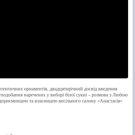
автентичних орнаментів, двадцятирічний досвід введення
уподобання наречених у виборі білої сукні – розмова з Любою
приємницею та власницею весільного салону «Анастасія»