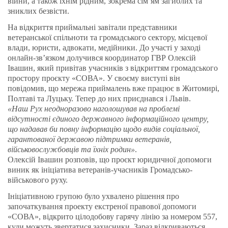
війни, а також їхнім рідним, зокрема сім’ям загиблих та
зниклих безвісти.
На відкриття приймальні завітали представники
ветеранської спільноти та громадського сектору, місцевої
влади, юристи, адвокати, медійники. До участі у заході
онлайн-зв’язком долучився координатор ГВР Олексій
Івашин, який привітав учасників з відкриттям громадського
простору проєкту «СОВА». У своєму виступі він
повідомив, що мережа приймалень вже працює в Житомирі,
Полтаві та Луцьку. Тепер до них приєднався і Львів.
«Наш Рух неодноразово наголошував на проблемі
відсутності єдиного державного інформаційного центру,
що надавав би повну інформацію щодо видів соціальної,
гарантованої державою підтримки ветеранів,
військовослужбовців та їхніх родин»
.
Олексій Івашин розповів, що проєкт юридичної допомоги
виник як ініціатива ветеранів-учасників Громадсько-
військового руху.
Ініціативною групою було ухвалено рішення про
започаткування проекту екстреної правової допомоги
«СОВА», відкрито цілодобову гарячу лінію за номером 557,
куди можуть звертатися захисники. Зараз відкриваються