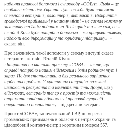
надання правової допомоги і супроводу «СОВА». Львів – це
особливе місто для України. Тут завжди була потужна
спільнота ветеранів, волонтерів, активістів. Відкриття
громадської приймальні у нашому місті – це сигнал кожному
захиснику та їхнім родинам на Львівщині: ти – не сам, ви –
не одні! Коли буде потрібна допомога – ми працюватимемо,
надаючи всю інформаційну та юридичну підтримку»
, –
сказав він.
Про важливість такої допомоги у своєму виступі сказав
ветеран та активіст Віталій Кімак.
«Ініціативи на кшталт проєкту «СОВА» – це те, що
справді потрібно нашим військовим і їхнім родинам тут і
зараз. Не для статистики, а для реального вирішення
щоденних проблем. У критичних ситуаціях важливі
швидкість реагування та компетентність. Добре, що у
військових, ветеранів тепер є простір та можливість
отримати юридичну допомогу і правовий супровід
оперативно і повноцінно»
, – підкреслив ветеран.
Проект «СОВА», започаткований ГВР, це мережа
громадських приймалень в обласних центрах України та
цілодобовий контакт-центр з коротким номером 557.