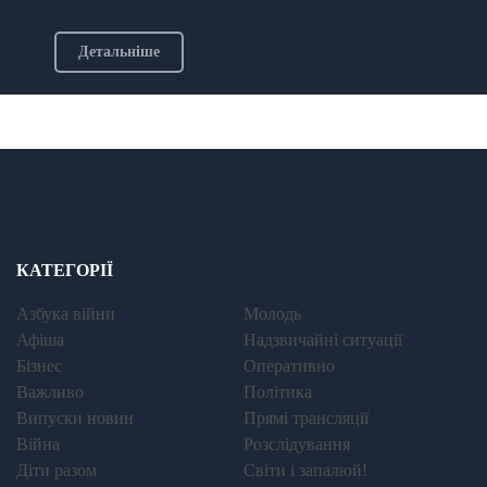
Детальніше
КАТЕГОРІЇ
Азбука війни
Молодь
Афіша
Надзвичайні ситуації
Бізнес
Оперативно
Важливо
Політика
Випуски новин
Прямі трансляції
Війна
Розслідування
Діти разом
Світи і запалюй!