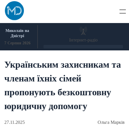
Skip
to
content
Миколаїв на
Дністрі
Інтернет-радіо
7 Серпня 2026
Українським захисникам та
членам їхніх сімей
пропонують безкоштовну
юридичну допомогу
27.11.2025
Ольга Марків