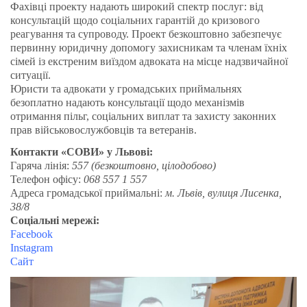
Фахівці проекту надають широкий спектр послуг: від
консультацій щодо соціальних гарантій до кризового
реагування та супроводу. Проект безкоштовно забезпечує
первинну юридичну допомогу захисникам та членам їхніх
сімей із екстреним виїздом адвоката на місце надзвичайної
ситуації.
Юристи та адвокати у громадських приймальнях
безоплатно надають консультації щодо механізмів
отримання пільг, соціальних виплат та захисту законних
прав військовослужбовців та ветеранів.
Контакти «СОВИ» у Львові:
Гаряча лінія:
557 (безкоштовно, цілодобово)
Телефон офісу:
068 557 1 557
Адреса громадської приймальні:
м. Львів, вулиця Лисенка,
38/8
Соціальні мережі:
Facebook
Instagram
Сайт