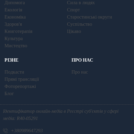
Допомога
Сила в людях
Екологія
Спорт
Економіка
Старостинські округи
Здоров'я
Суспільство
Книготерапія
Цікаво
Культура
Мистецтво
РІЗНЕ
ПРО НАС
Подкасти
Про нас
Прямі трансляції
Фоторепортажі
Блог
Ідентифікатор онлайн-медіа в Реєстрі суб'єктів у сфері
медіа: R40-05291
+380989647293