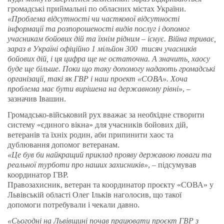
громадські приймальні по обласних містах України.
«Проблема відсутності чи часткової відсутності
інформації та розпорошеності видів послуг і допомог
учасникам бойових дій та їхнім рідним – існує. Війна триває,
зараз в Україні офіційно 1 мільйон 300 тисяч учасників
бойових дій, і ця цифра ще не остаточна. А значить, хаосу
буде ще більше. Поки що таку допомогу надають громадські
організації, такі як ГВР і наш проект «СОВА». Хоча
проблема має бути вирішена на державному рівні»
, –
зазначив Івашин.
Громадсько-військовий рух вважає за необхідне створити
систему «єдиного вікна» для учасників бойових дій,
ветеранів та їхніх родин, аби припинити хаос та
дублювання допомог ветеранам.
«Це був би найкращий приклад прояву державою поваги та
реальної турботи про наших захисників»
, – підсумував
координатор ГВР.
Правозахисник, ветеран та координатор проєкту «СОВА» у
Львівській області Олег Ільків наголосив, що такої
допомоги потребували і чекали давно.
«Сьогодні на Львівщині почав працювати проєкт ГВР з