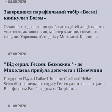
04.08.2026
Завершився парафіяльний табір «Веселі
канікули з Богом»
Останній тиждень липня для багатьох дітей асоціювався з
молитвою, активностями, майстер-класами, співами та
танцями. Упродовж п'яти днів у Миколаєві, Криниці,…
02.08.2026
"Від серця. Гессен. Безмежно'' - до
Миколаєва прибула допомога з Німеччини
Подружжя Пауль і Гайке Шмольке (Pauli und Heike
Schmolke) з німецького округу Гессен разом з волонтерами
Вольфгангом Ракебрандтом та Патріком…
01.08.2026