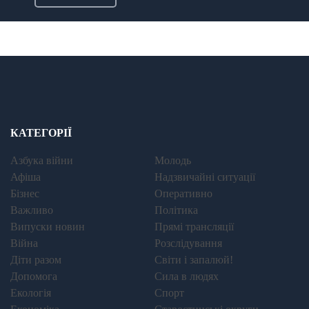
КАТЕГОРІЇ
Азбука війни
Молодь
Афіша
Надзвичайні ситуації
Бізнес
Оперативно
Важливо
Політика
Випуски новин
Прямі трансляції
Війна
Розслідування
Діти разом
Світи і запалюй!
Допомога
Сила в людях
Екологія
Спорт