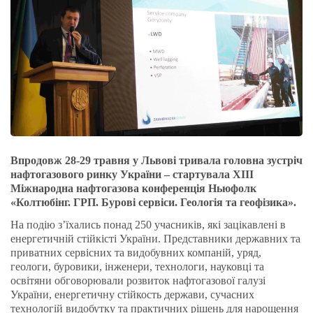
Впродовж 28-29 травня у Львові тривала головна зустріч
нафтогазового ринку України – стартувала ХІІІ
Міжнародна нафтогазова конференція Ньюфолк
«Колтюбінг. ГРП. Бурові сервіси. Геологія та геофізика».
На подію з’їхались понад 250 учасників, які зацікавлені в
енергетичній стійкісті України. Представники державних та
приватних сервісних та видобувних компаній, уряд,
геологи, буровики, інженери, технологи, науковці та
освітяни обговорювали розвиток нафтогазової галузі
України, енергетичну стійкость держави, сучасних
технологій видобутку та практичних рішень для нарощення