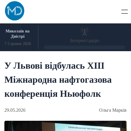
Skip
to
content
Миколаїв на
Дністрі
Інтернет-радіо
7 Серпня 2026
У Львові відбулась ХІІІ
Міжнародна нафтогазова
конференція Ньюфолк
29.05.2026
Ольга Марків