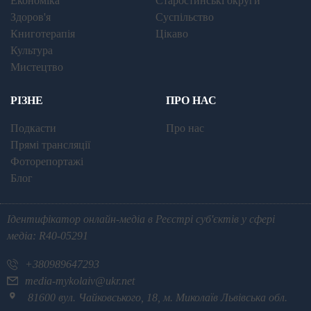
Економіка
Старостинські округи
Здоров'я
Суспільство
Книготерапія
Цікаво
Культура
Мистецтво
РІЗНЕ
ПРО НАС
Подкасти
Про нас
Прямі трансляції
Фоторепортажі
Блог
Ідентифікатор онлайн-медіа в Реєстрі суб'єктів у сфері
медіа: R40-05291
+380989647293
media-mykolaiv@ukr.net
81600 вул. Чайковського, 18, м. Миколаїв Львівська обл.