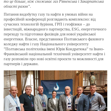
то це більше, ніж споживає газ Рівненська і Закарпатська
області разом”
.
Питання видобутку газу та нафти в умовах війни на
професійній конференції розглядають комплексно: від
сучасних технологій буріння, ГРП і геофізики – до
інвестицій, міжнародного партнерства, ESG, енергетичного
переходу та підготовки фахівців для нової української
енергетики. Власне, представники Полтавського фахового
коледжу нафти і газу Національного університету
”Полтавська політехніка імені Юрія Кондратюка” та Івано-
Франківський національний технічний університет нафти і
газу розповіли про нові освітні проєкти та можливості для
партнерів і держави.