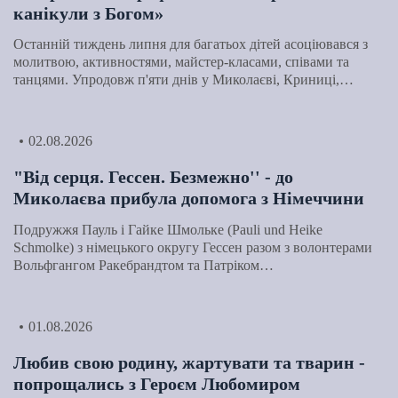
канікули з Богом»
Останній тиждень липня для багатьох дітей асоціювався з
молитвою, активностями, майстер-класами, співами та
танцями. Упродовж п'яти днів у Миколаєві, Криниці,…
02.08.2026
"Від серця. Гессен. Безмежно'' - до
Миколаєва прибула допомога з Німеччини
Подружжя Пауль і Гайке Шмольке (Pauli und Heike
Schmolke) з німецького округу Гессен разом з волонтерами
Вольфгангом Ракебрандтом та Патріком…
01.08.2026
Любив свою родину, жартувати та тварин -
попрощались з Героєм Любомиром