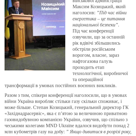
військової адміністрації
Максим Козицький, який
наголосив:
”Під час війни
енергетика – це питання
національної безпеки”.
Під час конференції
озвучили, що за останній
рік вдівічі збільшились
обстріли російським
ворогом, власне, зараз
нафтогазова галузь
проходить етап
технологічної, виробничої
та операційної
трансформації в умовах постійних воєнних викликів.
Разом з тим, спікери конференції наголосили, що в умовах
війни Україна виробляє стільки газу скільки споживає, і
може більше. Степан Козицький, генеральний директор ГК
«Західнадрасервіс», яка є п’ятою за величиною приватною
газовидобувною компанією України, озвучив, що спільно з
чеськими колегами MND Ukraine вдалося видобути понад 2
млн кубометрів газу на добу:
” Якщо дивитися в розрізі року,