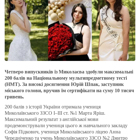
Четверо випускників із Миколаєва здобули максимальні
200 балів на Національному мультипредметному тесті
(НМТ). За високі досягнення Юрій Шпак, заступник
міського голови, вручив їм сертифікати на суму 10 тисяч
гривень.
200 балів з історії України отримала учениця
Миколаївського ЗЗСО І–ІІІ ст. №1 Марта Яріш.
Максимальний результат з англійської мови
продемонстрували учениця цього ж навчального закладу
Софія Підкович, учениця Миколаївського ліцею Анна
Чередніченко та учень Миколаївського ЗЗСО №2 Дмитро