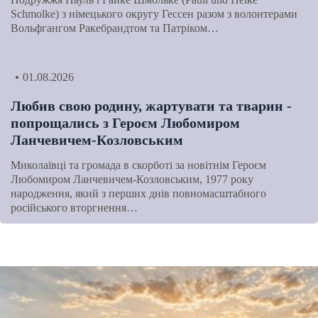
Schmolke) з німецького округу Гессен разом з волонтерами
Вольфгангом Ракебрандтом та Патріком…
01.08.2026
Любив свою родину, жартувати та тварин -
попрощались з Героєм Любомиром
Ланчевичем-Козловським
Миколаївці та громада в скорботі за новітнім Героєм
Любомиром Ланчевичем-Козловським, 1977 року
народження, який з перших днів повномасштабного
російського вторгнення…