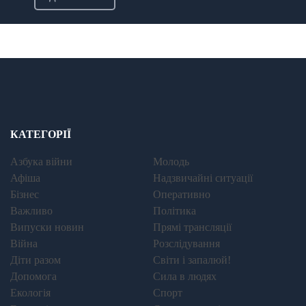
КАТЕГОРІЇ
Азбука війни
Молодь
Афіша
Надзвичайні ситуації
Бізнес
Оперативно
Важливо
Політика
Випуски новин
Прямі трансляції
Війна
Розслідування
Діти разом
Світи і запалюй!
Допомога
Сила в людях
Екологія
Спорт