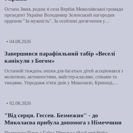
Остапа Змия, родом зі села Вербіж Миколаївської громади
президент України Володимир Зеленський нагородив
орденом "За мужність". За особливі досягнення у…
04.08.2026
Завершився парафіяльний табір «Веселі
канікули з Богом»
Останній тиждень липня для багатьох дітей асоціювався з
молитвою, активностями, майстер-класами, співами та
танцями. Упродовж п'яти днів у Миколаєві, Криниці,…
02.08.2026
"Від серця. Гессен. Безмежно'' - до
Миколаєва прибула допомога з Німеччини
Подружжя Пауль і Гайке Шмольке (Pauli und Heike