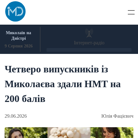
Skip
to
content
Миколаїв на
Дністрі
Інтернет-радіо
9 Серпня 2026
Четверо випускників із
Миколаєва здали НМТ на
200 балів
29.06.2026
Юлія Фацієвич