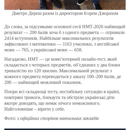
Дмитро Дереш разом із директором Ігорем Дзюрахом
До слова, за підсумками основної сесії НМТ-2026 найвищий
результат — 200 балів хоча б з одного предмета — отримали
2414 вступників. Найбільше максимальних результатів
зафіксовано з математики — 1163 учасники, з англійської
мови — 765, з української мови — 658.
Нагадаємо, НМТ — це комп’ютерний онлайн-тест, який
складається з чотирьох предметів, об’єднаних у два блоки
тривалістю по 120 хвилин. Максимальний результат з
кожного предмета переводиться у шкалу 100–200 балів, де
200 — найвищий можливий показник.
Попри всі складнощі тесту, нестабільну ситуацію в країні,
повітряні тривоги, блекаути та обстріли українські діти
вкотре доводять, що немає нічого неможливого.
Найголовніше – вірити у себе.
Фото:
з офіційних сторінок навчальних закладів