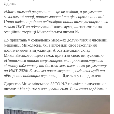
Дереш.
«Максимальний результат — це не везіння, а результат
колосальної праці, наполегливості та цілеспрямованості!
Наша шкільна родина неймовірно пишається ученицями, які
склали НМТ на абсолютний максимум»,
— зазначили на
офіційній сторінці Миколаївської школи №1.
До привітань у соціальних мережах долучилися й численні
мешканці Миколаєва, які висловили своє захоплення
досягненнями випускниць. А освітянський склад
Миколаївського ліцею також привітав свою випускницю:
«Пишаємося нашою випускницею, яка продемонструвала
відмінну підготовку та досягла максимального результату
на НМТ-2026! Бажаємо нових звершень, сміливих мрій та
підкорення найвищих вершин»,
— йдеться у повідомленні.
Директор Миколаївського ЗЗСО №2 привітав випускників
школи:
”Ми віримо у вас, у ваші сили. Ви – наша гордість.”