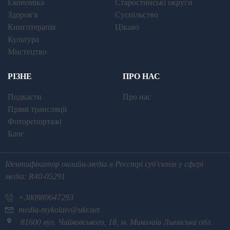
Економіка
Старостинські округи
Здоров'я
Суспільство
Книготерапія
Цікаво
Культура
Мистецтво
РІЗНЕ
ПРО НАС
Подкасти
Про нас
Прямі трансляції
Фоторепортажі
Блог
Ідентифікатор онлайн-медіа в Реєстрі суб'єктів у сфері
медіа: R40-05291
+380989647293
media-mykolaiv@ukr.net
81600 вул. Чайковського, 18, м. Миколаїв Львівська обл.