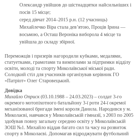
Олександр увійшов до шістнадцятки найсильніших і
посів 15 місце;
серед дівчат 2014–2015 р.н. (12 учасниць)
Михайлечко Віра стала дев’ятою, Проців Ірина —
восьмою, а Осташ Вероніка виборола 4 місце та
увійшла до складу збірної.
Переможців і призерів нагородили кубками, медалями,
статуетками, грамотами та вимпелами за підтримки відділу
освіти, молоді та спорту Миколаївської міської ради.
Солодкий стіл для учасників організував керівник ГО
«Патріот» Олег Старовецький.
Довідка
Михайло Оприск
(03.10.1988 – 24.03.2023) – солдат 3-го
окремого мотопіхотного батальйону 3-ї роти 24-ї окремої
механізованої бригади імені короля Данила. Народився у м.
Миколаєві, навчався у Миколаївській гімназії, з 2003 по 2005
здобував повну загальну середню освіту у Миколаївській
ЗОШ №1. Михайло віддав багато сил та часу на розвиток
спорту в Миколаєві. Допомагав відроджувати футбольний