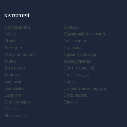
КАТЕГОРІЇ
Азбука війни
Молодь
Афіша
Надзвичайні ситуації
Бізнес
Оперативно
Важливо
Політика
Випуски новин
Прямі трансляції
Війна
Розслідування
Діти разом
Світи і запалюй!
Допомога
Сила в людях
Екологія
Спорт
Економіка
Старостинські округи
Здоров'я
Суспільство
Книготерапія
Цікаво
Культура
Мистецтво