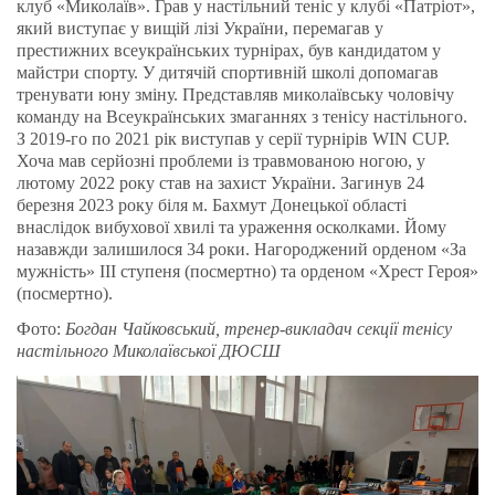
клуб «Миколаїв». Грав у настільний теніс у клубі «Патріот»,
який виступає у вищій лізі України, перемагав у
престижних всеукраїнських турнірах, був кандидатом у
майстри спорту. У дитячій спортивній школі допомагав
тренувати юну зміну. Представляв миколаївську чоловічу
команду на Всеукраїнських змаганнях з тенісу настільного.
З 2019-го по 2021 рік виступав у серії турнірів WIN CUP.
Хоча мав серйозні проблеми із травмованою ногою, у
лютому 2022 року став на захист України. Загинув 24
березня 2023 року біля м. Бахмут Донецької області
внаслідок вибухової хвилі та ураження осколками. Йому
назавжди залишилося 34 роки. Нагороджений орденом «За
мужність» III ступеня (посмертно) та орденом «Хрест Героя»
(посмертно).
Фото:
Богдан Чайковський, тренер-викладач секції тенісу
настільного Миколаївської ДЮСШ