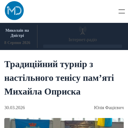
Skip
to
content
Миколаїв на
Дністрі
Інтернет-радіо
8 Серпня 2026
Традиційний турнір з
настільного тенісу пам’яті
Михайла Оприска
30.03.2026
Юлія Фацієвич