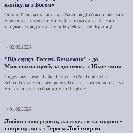
канікули з Богом»
Останній тиждень липня для багатьох дітей асоціювався з
молитвою, активностями, майстер-класами, співами та
танцями. Упродовж п'яти днів у Миколаєві, Криниці,…
02.08.2026
"Від серця. Гессен. Безмежно'' - до
Миколаєва прибула допомога з Німеччини
Подружжя Пауль і Гайке Шмольке (Pauli und Heike
Schmolke) з німецького округу Гессен разом з волонтерами
Вольфгангом Ракебрандтом та Патріком…
01.08.2026
Любив свою родину, жартувати та тварин -
попрощались з Героєм Любомиром