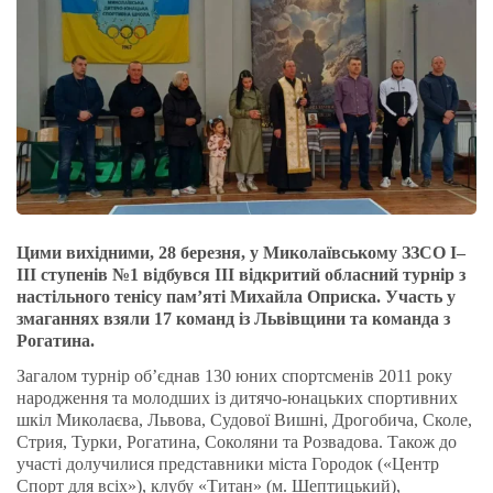
Цими вихідними, 28 березня, у Миколаївському ЗЗСО І–
ІІІ ступенів №1 відбувся III відкритий обласний турнір з
настільного тенісу пам’яті Михайла Оприска. Участь у
змаганнях взяли 17 команд із Львівщини та команда з
Рогатина.
Загалом турнір об’єднав 130 юних спортсменів 2011 року
народження та молодших із дитячо-юнацьких спортивних
шкіл Миколаєва, Львова, Судової Вишні, Дрогобича, Сколе,
Стрия, Турки, Рогатина, Соколяни та Розвадова. Також до
участі долучилися представники міста Городок («Центр
Спорт для всіх»), клубу «Титан» (м. Шептицький),