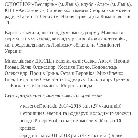
СДЮСШОР «Веслярик» (м. Львів), клубу «Атас» (м. Львів),
КНТ «Автосервіс», Сарнівської гімназії Яворівської міської
ради, «Галицькі Леви» (м. Новояворівськ) та Комарнівської
ТГ.
Варто зазначити, що за підсумками турніру у Миколаєві
формуватимуть склад команд у різних вікових категоріях,
які представлятимуть Львівську область на Чемпіонаті
України.
Миколаївську ДЮСШ представляли: Савка Артем, Проців
Роман, Біляк Олександр, Косаняк Павло, Коновалець
Олександр, Проців Ірина, Осташ Вероніка, Михайлечко
Віра, Петришин Северин та Боднарук Володимир. Тренери
— Богдан Чайковський та Мирон Лобода.
Серед результатів миколаївських спортсменів:
у категорії юнаків 2014–2015 р.н. (27 учасників)
Петришин Северин та Боднарук Володимир здобули
по одній перемозі, однак не змогли увійти до 16
кращих;
серед юнаків 2011–2013 р.н. (47 учасників) Біляк