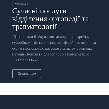
Реклама
Сучасні послуги
відділення ортопедії та
травматології
Діагностики й лікування захворювань хребта,
суглобів, м’язів та зв’язок, переферійних нервів та
судин з допомогою широкого спектру сучасних
методів. Контакти для запису на консультацію:
+380937739652
Детальніше