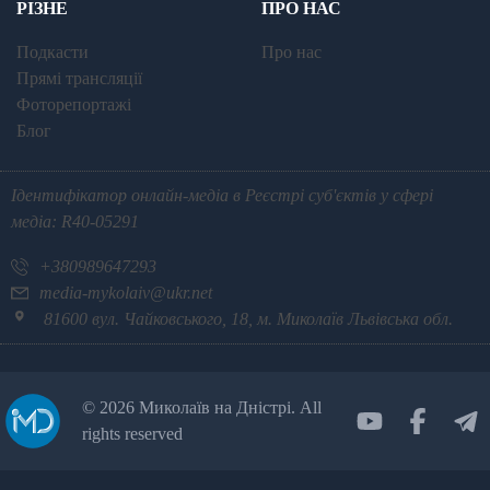
РІЗНЕ
ПРО НАС
Подкасти
Про нас
Прямі трансляції
Фоторепортажі
Блог
Ідентифікатор онлайн-медіа в Реєстрі суб'єктів у сфері
медіа: R40-05291
+380989647293
media-mykolaiv@ukr.net
81600 вул. Чайковського, 18, м. Миколаїв Львівська обл.
©
2026 Миколаїв на Дністрі. All
rights reserved