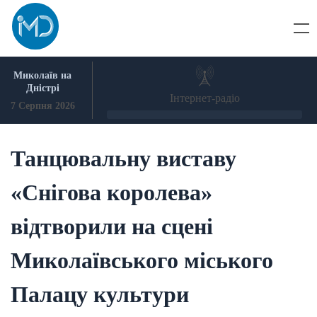
Skip
to
content
Миколаїв на
Дністрі
Інтернет-радіо
7 Серпня 2026
Танцювальну виставу
«Снігова королева»
відтворили на сцені
Миколаївського міського
Палацу культури