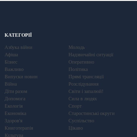
КАТЕГОРІЇ
Азбука війни
Молодь
Афіша
Надзвичайні ситуації
Бізнес
Оперативно
Важливо
Політика
Випуски новин
Прямі трансляції
Війна
Розслідування
Діти разом
Світи і запалюй!
Допомога
Сила в людях
Екологія
Спорт
Економіка
Старостинські округи
Здоров'я
Суспільство
Книготерапія
Цікаво
Культура