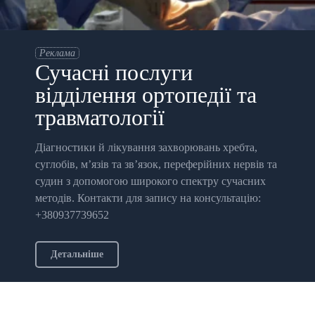
Реклама
Сучасні послуги
відділення ортопедії та
травматології
Діагностики й лікування захворювань хребта,
суглобів, м’язів та зв’язок, переферійних нервів та
судин з допомогою широкого спектру сучасних
методів. Контакти для запису на консультацію:
+380937739652
Детальніше