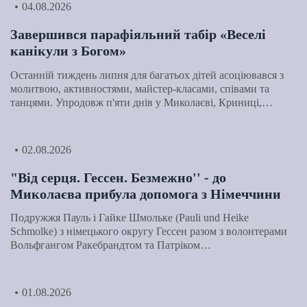
04.08.2026
Завершився парафіяльний табір «Веселі
канікули з Богом»
Останній тиждень липня для багатьох дітей асоціювався з
молитвою, активностями, майстер-класами, співами та
танцями. Упродовж п'яти днів у Миколаєві, Криниці,…
02.08.2026
"Від серця. Гессен. Безмежно'' - до
Миколаєва прибула допомога з Німеччини
Подружжя Пауль і Гайке Шмольке (Pauli und Heike
Schmolke) з німецького округу Гессен разом з волонтерами
Вольфгангом Ракебрандтом та Патріком…
01.08.2026