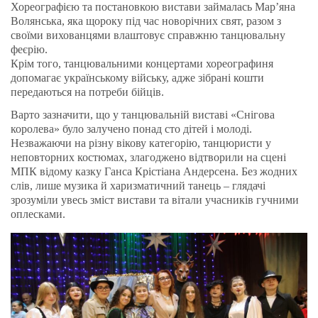
Хореографією та постановкою вистави займалась Мар’яна
Волянська, яка щороку під час новорічних свят, разом з
своїми вихованцями влаштовує справжню танцювальну
феєрію.
Крім того, танцювальними концертами хореографиня
допомагає українському війську, адже зібрані кошти
передаються на потреби бійців.
Варто зазначити, що у танцювальній виставі «Снігова
королева» було залучено понад сто дітей і молоді.
Незважаючи на різну вікову категорію, танцюристи у
неповторних костюмах, злагоджено відтворили на сцені
МПК відому казку Ганса Крістіана Андерсена. Без жодних
слів, лише музика й харизматичний танець – глядачі
зрозуміли увесь зміст вистави та вітали учасників гучними
оплесками.