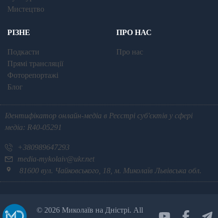
Мистецтво
РІЗНЕ
ПРО НАС
Подкасти
Про нас
Прямі трансляції
Фоторепортажі
Блог
Ідентифікатор онлайн-медіа в Реєстрі суб'єктів у сфері
медіа: R40-05291
+380989647293
media-mykolaiv@ukr.net
81600 вул. Чайковського, 18, м. Миколаїв Львівська обл.
©
2026 Миколаїв на Дністрі. All