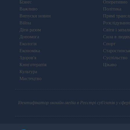
Бізнес
Оперативно
Важливо
Політика
Випуски новин
Прямі трансля
Війна
Розслідуванн
Діти разом
Світи і запал
Допомога
Сила в людях
Екологія
Спорт
Економіка
Старостинськ
Здоров'я
Суспільство
Книготерапія
Цікаво
Культура
Мистецтво
Ідентифікатор онлайн-медіа в Реєстрі суб'єктів у сфері