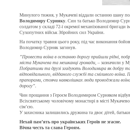
Минулого тижня, у Мукачеві віддали останню шану по
Володимиру Сурняку
. Син та батько Володимир Сурня
солдатом у складі 72-ї окремої механізованої бригади
Сухопутних військ Збройних сил України.
На початку травня цього року, під час виконання бойо
Володимир Сурняк загинув.
”Провести воїна в останню дорогу прийшли рідні, побр
міста Мукачева та мешканці громади,
– зазначили у Му
Побратими та друзі згадують Володимира як добру та
відповідального, відданого службі та сміливого воїна.
прапорами, стоячи навколішках люди проводжали воїн
дорогу”.
Чин прощання з Героєм Володимиром Сурняком відбув
Всіхсвятському чоловічому монастирі в місті Мукачево
сім’єю.
У захисника залишились дружина та двоє дітей, батьки, 
Нехай пам’ять про українських Героїв не згасне.
Вічна честь та слава Героям.