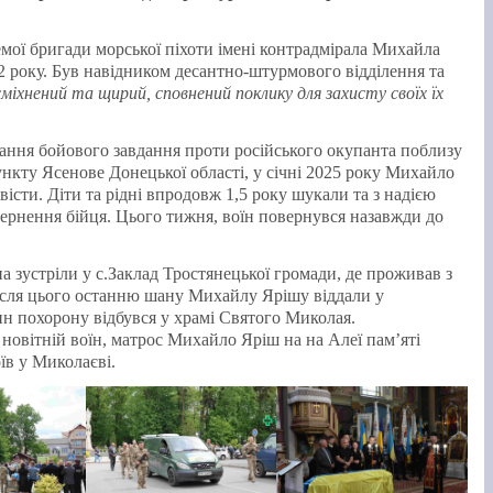
ремої бригади морської піхоти імені контрадмірала Михайла
2 року. Був навідником десантно-штурмового відділення та
міхнений та щирий, сповнений поклику для захисту своїх їх
ання бойового завдання проти російського окупанта поблизу
нкту Ясенове Донецької області, у січні 2025 року Михайло
вісти. Діти та рідні впродовж 1,5 року шукали та з надією
ернення бійця. Цього тижня, воїн повернувся назавжди до
а зустріли у с.Заклад Тростянецької громади, де проживав з
ісля цього останню шану Михайлу Ярішу віддали у
н похорону відбувся у храмі Святого Миколая.
овітній воїн, матрос Михайло Яріш на на Алеї пам’яті
їв у Миколаєві.