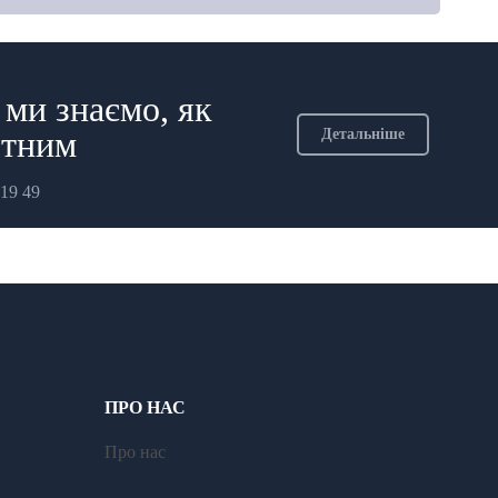
ми знаємо, як
отним
Детальніше
19 49
ПРО НАС
Про нас