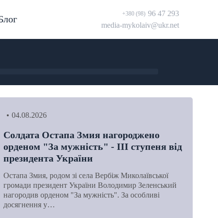
96 47 293
+380 (98)
Блог
media-mykolaiv@ukr.net
04.08.2026
Солдата Остапа Змия нагороджено
орденом "За мужність" - ІІІ ступеня від
президента України
Остапа Змия, родом зі села Вербіж Миколаївської
громади президент України Володимир Зеленський
нагородив орденом "За мужність". За особливі
досягнення у…