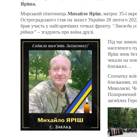
Яріша.
Морський піхотинець
Михайло Яріш
, матрос 35-ї ок
Остроградського став на захист України 28 лютого 202
брав участь у найгарячіших точках фронту. ‘
‘Завжди ус
рідних”
– згадують про воїна друзі.
Під час викон
населеного пу
Яріш зник без
чекали на пов
близьких…
Спочатку воїн
близькими, п
Миколаєві. Чи
Похоронений н
загиблих Геро