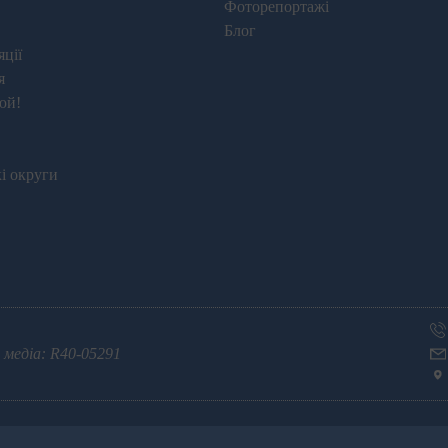
Фоторепортажі
Блог
ції
я
юй!
і округи
 медіа: R40-05291