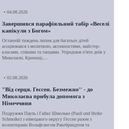
04.08.2026
Завершився парафіяльний табір «Веселі
канікули з Богом»
Останній тиждень липня для багатьох дітей
асоціювався з молитвою, активностями, майстер-
класами, співами та танцями. Упродовж п'яти днів у
Миколаєві, Криниці,…
02.08.2026
"Від серця. Гессен. Безмежно'' - до
Миколаєва прибула допомога з
Німеччини
Подружжя Пауль і Гайке Шмольке (Pauli und Heike
Schmolke) з німецького округу Гессен разом з
волонтерами Вольфгангом Ракебрандтом та