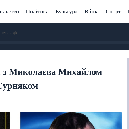
ільство
Політика
Культура
Війна
Спорт
рнет-радіо
и з Миколаєва Михайлом
Сурняком