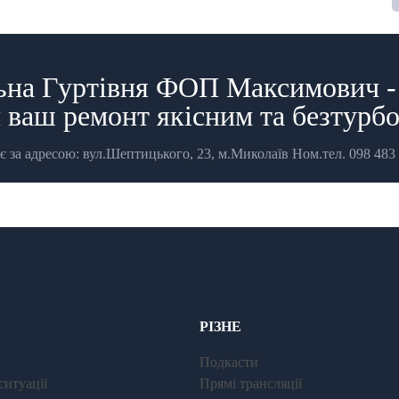
ьна Гуртівня ФОП Максимович - 
 ваш ремонт якісним та безтурб
є за адресою: вул.Шептицького, 23, м.Миколаїв Ном.тел. 098 483 
РІЗНЕ
Подкасти
ситуації
Прямі трансляції