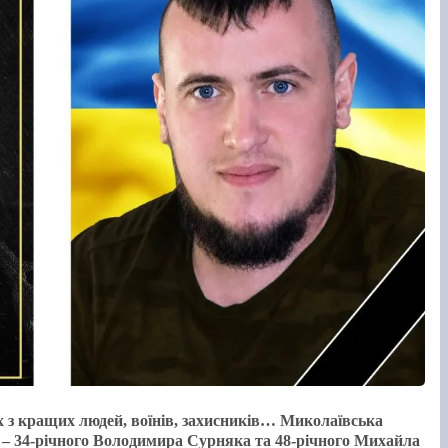
х з кращих людей, воїнів, захисників… Миколаївська
а – 34-річного Володимира Сурняка та 48-річного Михайла