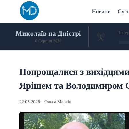
Skip
to
Новини
Сусп
content
Миколаїв на Дністрі
Інте
6 Серпня 2026
Попрощалися з вихідцям
Ярішем та Володимиром 
22.05.2026
Ольга Марків