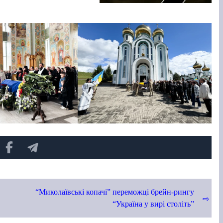
“Миколаївські копачі” переможці брейн-рингу
“Україна у вирі століть”