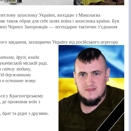
леглому захиснику України, вихідцю з Миколаєва
к також обрав для себе шлях воїна і захисника країни. Був
 імені Чорних Запорожців — легендарне тактичне з’єднання
вого завдання, захищаючи Україну від російського агресора
атими, друзі, влада
качівській міській раді.
 світлу людину,
 Під державними
а в останню земну
ся у Красногірському
, де проживав воїн з
брат та рідні з друзями.