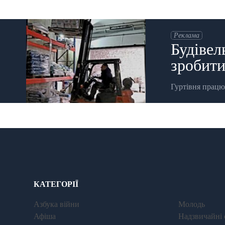
Реклама
Будівел
зробити
Гуртівня працю
КАТЕГОРІЇ
Азбука війни
Молодь
Афіша
Надзвичайні 