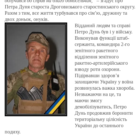
долучався до справ на благо односельчан,”
– згадує про
Петра Дуня староста Дроговизького старостинського округу.
Разом з тим, все життя турбувався про сім’ю, дружину та
двох доньок, онуків.
Відданий людям та справі
Петро Дунь був і у війську.
Виконував функції штаб-
сержанта, командира 2-го
зенітного ракетного
відділення зенітного
ракетно-артилерійського
взводу роти охорони.
Підірвавши здоров’я
захищаючи Україну у воїна
розвинулась важка хвороба.
Незважаючи на це, та
маючи змогу
демобілізуватись, Петро
Дунь продовжив боронити
територіальну цілісність
України до останнього
подиху.