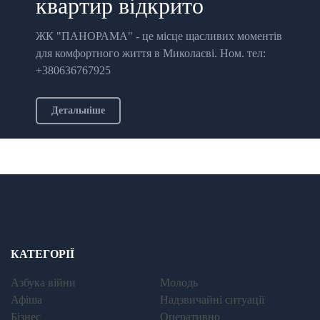
квартир відкрито
ЖК "ПАНОРАМА" - це місце щасливих моментів
для комфортного життя в Миколаєві. Ном. тел:
+380636767925
Детальніше
КАТЕГОРІЇ
Азбука війни
Молодь
Афіша
Надзвичайні ситуації
Бізнес
Оперативно