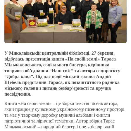
У Миколаївській центральній бібліотеці, 27 березня,
відбулась презентація книги «На своїй землі» Тараса
Мільчаковського, соціального блогера, керівника
творчого об’єднання “Наш світ” та автора соцпроєкту
“Добра кава”. Під час події міський голова Андрій
Щебель представив Тараса, як позаштатного радника
міського голови з питань безбар’єрності та вручив
посвідчення.
Книга «На своїй землі» – це збірка текстів пісень автора,
який працює у сучасному українському пісенному просторі
та має у творчому доробку музичні альбоми і сингли
патріотичної та ліричної тематики. Автор збірки Тарас
Мільчаковський – народний блогер і поет-пісняр, який