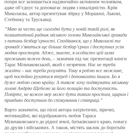
попри все залишається надзвичайно активним чоловіком,
адже об’єднує та допомагає людям з інвалідністю. Крім
Миколаєва, автор презентував збірку у Моршині, Львові,
Стебнику та Трускавці.
”Маю за честь ще сьогодні бути у новій такій ролі, як
позаштатний радник міського голови Миколаївської громади
з питань безбар’єрності. Сподіваюся, що у Миколаєві та
громаді з’явиться ще більше безбар’єрних і доступних усім
людям просторів. Адже, знаєте, я особисто цей шлях
проживаю кожен день,
– зазначив під час презентації книги
Тарас Мільчаковський, який є незрячим.
Нас не треба
жаліти – нас треба розуміти. Тому я роблю все можливе,
щоб постійно рухатися вперед і допомагати іншим. Бо я
дуже люблю свою країну. А також хочу подякувати міському
голові Андрію Щебелю за його позицію та доступність.
Повірте, не кожен мер може бути таким простим, щирим і
правдиво доступним до спілкування і співпраці.”
Варто зазначити, що пісні автора патріотичні, ліричні,
мотиваційні, які відображають любов Тараса
Мільчаковського до рідної землі, батьківського краю, повагу
до друзів і військових. А також, містять заклик до боротьби