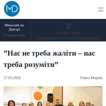
Skip
to
content
Миколаїв на
Дністрі
Інтернет-радіо
8 Серпня 2026
”Нас не треба жаліти – нас
треба розуміти”
27.03.2026
Ольга Марків