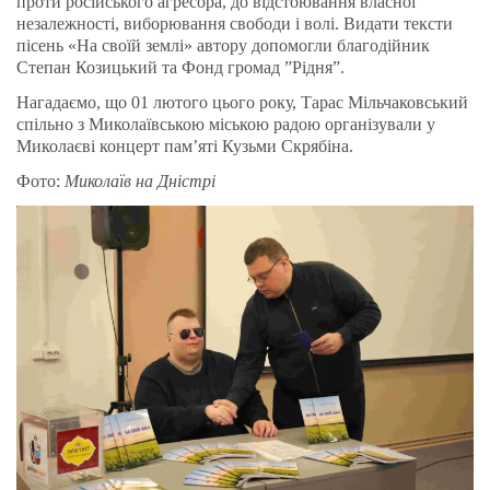
проти російського агресора, до відстоювання власної
незалежності, виборювання свободи і волі. Видати тексти
пісень «На своїй землі» автору допомогли благодійник
Степан Козицький та Фонд громад ”Рідня”.
Нагадаємо, що 01 лютого цього року, Тарас Мільчаковський
спільно з Миколаївською міською радою організували у
Миколаєві концерт пам’яті Кузьми Скрябіна.
Фото:
Миколаїв на Дністрі