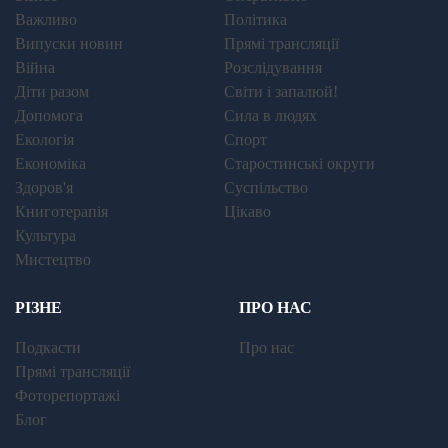
Важливо
Політика
Випуски новин
Прямі трансляції
Війна
Розслідування
Діти разом
Світи і запалюй!
Допомога
Сила в людях
Екологія
Спорт
Економіка
Старостинські округи
Здоров'я
Суспільство
Книготерапія
Цікаво
Культура
Мистецтво
РІЗНЕ
ПРО НАС
Подкасти
Про нас
Прямі трансляції
Фоторепортажі
Блог