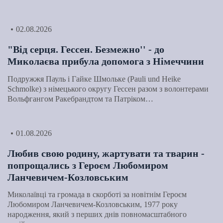
02.08.2026
"Від серця. Гессен. Безмежно'' - до
Миколаєва прибула допомога з Німеччини
Подружжя Пауль і Гайке Шмольке (Pauli und Heike
Schmolke) з німецького округу Гессен разом з волонтерами
Вольфгангом Ракебрандтом та Патріком…
01.08.2026
Любив свою родину, жартувати та тварин -
попрощались з Героєм Любомиром
Ланчевичем-Козловським
Миколаївці та громада в скорботі за новітнім Героєм
Любомиром Ланчевичем-Козловським, 1977 року
народження, який з перших днів повномасштабного