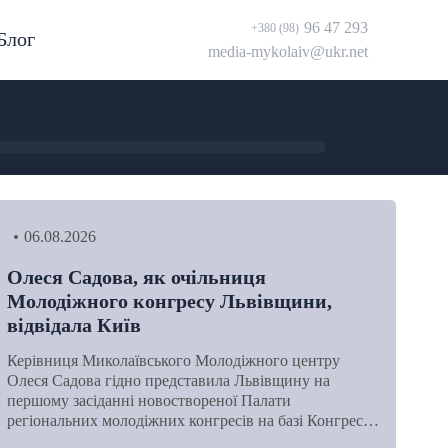
96 47 293
+380 (98)
Блог
media-mykolaiv@ukr.net
06.08.2026
Олеся Садова, як очільниця
Молодіжного конгресу Львівщини,
відвідала Київ
Керівниця Миколаївського Молодіжного центру
Олеся Садова гідно представила Львівщину на
першому засіданні новоствореної Палати
регіональних молодіжних конгресів на базі Конгрес…