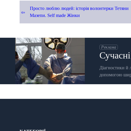
Навігація
Просто люблю людей: історія волонтерки Тетяни
Мазепи. Self made Жінки
записів
Реклама
Сучасні
Діагностики й л
допомогою широ