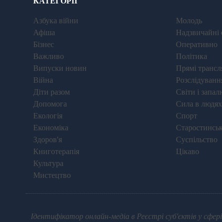
КАТЕГОРІЇ
Азбука війни
Молодь
Афіша
Надзвичайні 
Бізнес
Оперативно
Важливо
Політика
Випуски новин
Прямі трансля
Війна
Розслідуванн
Діти разом
Світи і запал
Допомога
Сила в людях
Екологія
Спорт
Економіка
Старостинськ
Здоров'я
Суспільство
Книготерапія
Цікаво
Культура
Мистецтво
Ідентифікатор онлайн-медіа в Реєстрі суб'єктів у сфері