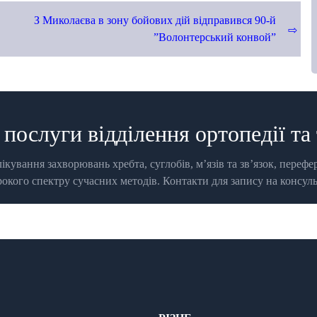
З Миколаєва в зону бойових дій відправився 90-й
”Волонтерський конвой”
 послуги відділення ортопедії та
ікування захворювань хребта, суглобів, м’язів та зв’язок, перефе
кого спектру сучасних методів. Контакти для запису на консул