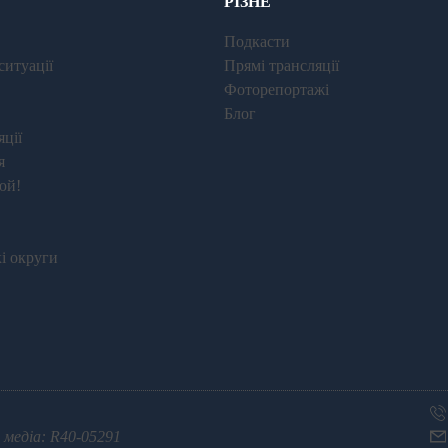
РІЗНЕ
Подкасти
ситуації
Прямі трансляції
Фоторепортажі
Блог
ції
я
юй!
і округи
 медіа: R40-05291