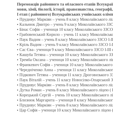
Переможців районного та обласного етапів Всеукраїн
мови, хімії, біології, історії, правознавства, географ
І етап ( районного) Всеукраїнських учнівських олімп
• Прудивус Маркіян – учень 8 класу Миколаївського ліце
• Кальнюк Дмитро – учень 9 класу Миколаївського ЗЗСО 
• Бінас Софія – учениця 10 класу Миколаївського ЗЗСО І-
• Грабовенський Кирило – учень 11 класу Миколаївськог
• Паук Вадим – учень 8 класу Миколаївського ЗЗСО І-ІІІ 
• Кріль Вадим – учень 9 класу Миколаївського ЗЗСО І-ІІІ
• Сас Єва– учениця 9 класу Миколаївського ЗЗСО І-ІІІ с
• Кашуба Тетяна – учениця 10 класу Миколаївського ЗЗСО
• Тремба Оксана – учениця 10 класу Миколаївського ліце
• Франкевич Софія – учениця 10 класу Миколаївського ЗЗ
• Чередніченко Анна – учениця 11 класу Миколаївського 
• Підкович Тетяна – учениця 11 класу Дроговизького ЗЗСО 
• Паук Віталій – учень 11 класу Новосілко-Опарський ЗЗСО
• Прудивус Маркіян – учень 8 класу Миколаївського ліцею
• Дутка Роман – учень 8 класу Миколаївського ліцею ( ІІ
• Корецький Сергій – учень 10 класу Миколаївського ліце
• Близнюк Маргарита – учениця 8 класу Миколаївського л
• Прудивус Маркіян – учень 8 класу Миколаївського ліцею
• Цар Софія – учениця 10 класу Миколаївського ліцею ( І