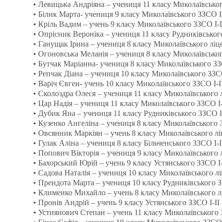
• Левицька Андріяна – учениця 11 класу Миколаївського 
• Білик Марта- учениця 9 класу Миколаївського ЗЗСО І-І
• Кріль Вадим – учень 9 класу Миколаївського ЗЗСО І-ІІІ
• Опрісник Вероніка – учениця 11 класу Рудниківського З
• Ганущак Ірина – учениця 8 класу Миколаївського ліцею 
• Огоновська Меланія – учениця 8 класу Миколаївського 
• Бутчак Маріанна- учениця 8 класу Миколаївського ЗЗСО 
• Репчак Діана – учениця 10 класу Миколаївського ЗЗСО І
• Варіч Євген- учень 10 класу Миколаївського ЗЗСО І-ІІІ
• Сколоздра Олеся – учениця 11 класу Миколаївського ліц
• Цар Надія – учениця 11 класу Миколаївського ЗЗСО І-ІІІ
• Дубик Яна – учениця 11 класу Рудниківського ЗЗСО І-ІІІ
• Кузенко Ангеліна – учениця 8 класу Миколаївського ЗЗС
• Овсянник Маркіян – учень 8 класу Миколаївського ліцею
• Гулак Аліна – учениця 8 класу Більченського ЗЗСО І-ІІІ с
• Попович Вікторія – учениця 9 класу Миколаївського ліц
• Бахорський Юрій – учень 9 класу Устянського ЗЗСО І-ІІ с
• Садова Наталія – учениця 10 класу Миколаївського ліце
• Прендота Марта – учениця 10 класу Рудниківського ЗЗСО 
• Клименко Михайло – учень 8 класу Миколаївського ліце
• Пронів Андрій – учень 9 класу Устянського ЗЗСО І-ІІ ст.
• Устиянович Степан – учень 11 класу Миколаївського ЗЗ