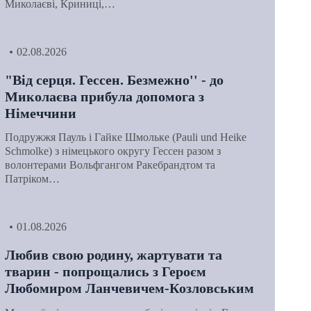
Миколаєві, Криниці,…
02.08.2026
"Від серця. Гессен. Безмежно'' - до
Миколаєва прибула допомога з
Німеччини
Подружжя Пауль і Гайке Шмольке (Pauli und Heike
Schmolke) з німецького округу Гессен разом з
волонтерами Вольфгангом Ракебрандтом та
Патріком…
01.08.2026
Любив свою родину, жартувати та
тварин - попрощались з Героєм
Любомиром Ланчевичем-Козловським