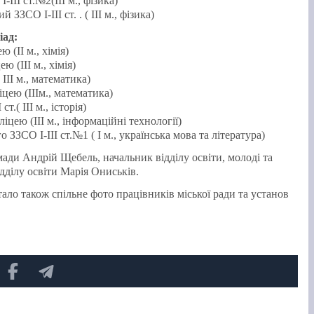
ІІІ ст.№2(ІІІ м., фізика)
ЗСО І-ІІІ ст. . ( ІІІ м., фізика)
іад:
 (ІІ м., хімія)
 (ІІІ м., хімія)
 ІІІ м., математика)
цею (ІІІм., математика)
.( ІІІ м., історія)
цею (ІІІ м., інформаційні технології)
ЗЗСО І-ІІІ ст.№1 ( І м., українська мова та література)
ди Андрій Щебель, начальник відділу освіти, молоді та
дділу освіти Марія Ониськів.
о також спільне фото працівників міської ради та установ