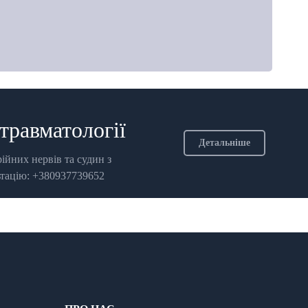
 травматології
Детальніше
рійних нервів та судин з
ьтацію: +380937739652