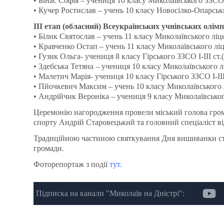
• Бінас Софія – учениця 10 класу Миколаївського ЗЗСО І-
• Кучер Ростислав – учень 10 класу Новосілко-Опарський З
ІІІ етап (обласний) Всеукраїнських учнівських олімп
• Білик Святослав – учень 11 класу Миколаївського ліцею
• Кравченко Остап – учень 11 класу Миколаївського ліцею
• Гузик Ольга- учениця 8 класу Гірського ЗЗСО І-ІІІ ст.(
• Здебська Тетяна – учениця 10 класу Миколаївського лі
• Малетич Марія- учениця 10 класу Гірського ЗЗСО І-ІІІ ст
• Пйочкевич Максим – учень 10 класу Миколаївського лі
• Андрійчик Вероніка – учениця 9 класу Миколаївського 
Церемонію нагородження провели міський голова грома
спорту Андрій Старовецький та головний спеціаліст ві
Традиційною частиною святкування Дня вишиванки стал
громади.
Фоторепортаж з події
тут.
Підписка на канали "Миколаїв на Дністрі":