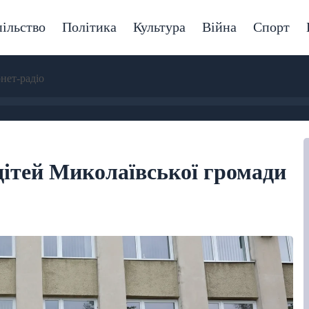
ільство
Політика
Культура
Війна
Спорт
рнет-радіо
дітей Миколаївської громади