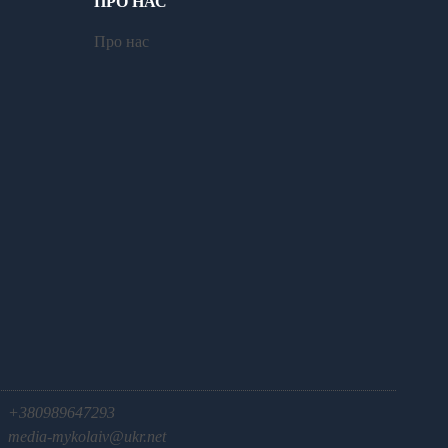
ПРО НАС
Про нас
+380989647293
media-mykolaiv@ukr.net