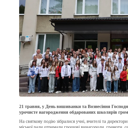
21 травня, у День вишиванки та Вознесіння Господнь
урочисте нагородження обдарованих школярів громад
На святкову подію зібралися учні, вчителі та директор
міської ради отримали грошові винагороди, грамоти, с