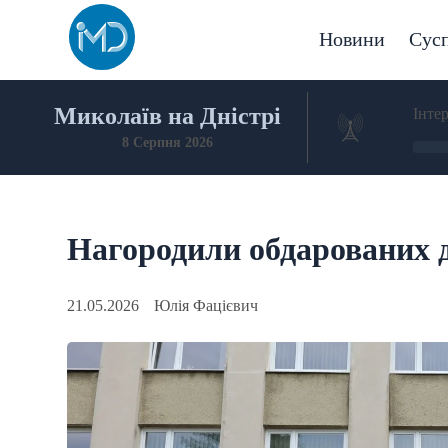
Skip
to
Новини
Сусп
content
Миколаїв на Дністрі
Інте
8 Серпня 2026
Нагородили обдарованих 
21.05.2026
Юлія Фацієвич