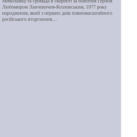
Миколаївці та громада в скорботі за новітнім Героєм
Любомиром Ланчевичем-Козловським, 1977 року
народження, який з перших днів повномасштабного
російського вторгнення…