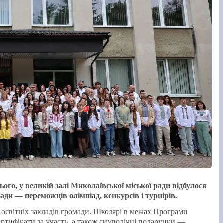
ого, у великій залі Миколаївської міської ради відбулося
и — переможців олімпіад, конкурсів і турнірів.
и освітніх закладів громади. Школярі в межах Програми
ертифікати за участь, а також символічні подарунки —