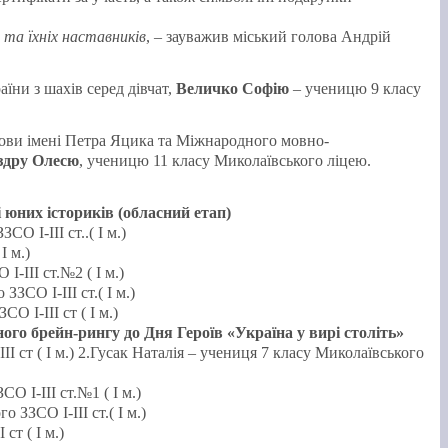
 та їхніх наставників
, – зауважив міський голова Андрій
їни з шахів серед дівчат,
Величко Софію
– ученицю 9 класу
ови імені Петра Яцика та Міжнародного мовно-
здру Олесю
, ученицю 11 класу Миколаївського ліцею.
 юних істориків (обласний етап)
О І-ІІІ ст..( І м.)
І м.)
І-ІІІ ст.№2 ( І м.)
ЗСО І-ІІІ ст.( І м.)
О І-ІІІ ст ( І м.)
ого брейн-рингу до Дня Героїв «Україна у вирі століть»
ІІ ст ( І м.) 2.Гусак Наталія – учениця 7 класу Миколаївського
О І-ІІІ ст.№1 ( І м.)
 ЗЗСО І-ІІІ ст.( І м.)
ст ( І м.)