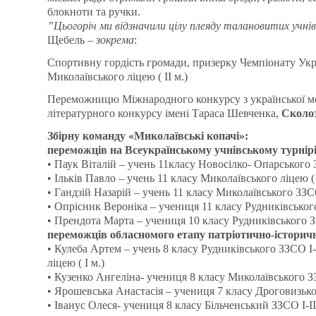
блокноти та ручки.
”Цьогоріч ми відзначили цілу плеяду талановитих учнів
Щебель –
зокрема
:
Спортивну гордість громади, призерку Чемпіонату Укра
Миколаївського ліцею ( ІІ м.)
Переможницю Міжнародного конкурсу з української м
літературного конкурсу імені Тараса Шевченка,
Сколо
Збірну команду «Миколаївські копачі»:
переможців на Всеукраїнському учнівському турнірі
• Паук Віталій – учень 11класу Новосілко- Опарського ЗЗС
• Ільків Павло – учень 11 класу Миколаївського ліцею ( 
• Гандзій Назарій – учень 11 класу Миколаївського ЗЗСО 
• Опрісник Вероніка – учениця 11 класу Рудниківського З
• Прендота Марта – учениця 10 класу Рудниківського ЗЗС
переможців обласномого етапу патріотично-історичн
• Кулеба Артем – учень 8 класу Рудниківського ЗЗСО І-І
ліцею ( І м.)
• Кузенко Ангеліна- учениця 8 класу Миколаївського ЗЗС
• Ярошевська Анастасія – учениця 7 класу Дроговизького
• Іванус Олеся- учениця 8 класу Більченський ЗЗСО І-ІІІ 