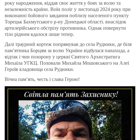
року народження, віддав своє життя у боях за волю та
незалежність країни. Воїн поліг у листопаді 2024 року при
виконанні бойового завдання поблизу населеного пункту
Торецьк Бахмутського р-ну Донецької області. внаслідок
артилерійського обстрілу противника. Однак повернути
тіло рідним вдалося лише тепер.
Далі траурний кортеж попрямував до села Рудники, де біля
пам’ятника Борцям за волю України відбулася панахида, а
відтак і чин похорону у церкві Святого Архистратига
Михаїла УГКЦ. Поховали Михайла Мошовського на Алеї
Героїв кладовища села Рудники.
Вічна пам’ять, честь і слава Герою!