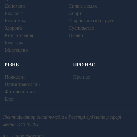
Допомога
Сила в людях
Екологія
Спорт
Економіка
Старостинські округи
Здоров'я
Суспільство
Книготерапія
Цікаво
Культура
Мистецтво
РІЗНЕ
ПРО НАС
Подкасти
Про нас
Прямі трансляції
Фоторепортажі
Блог
Ідентифікатор онлайн-медіа в Реєстрі суб'єктів у сфері
медіа: R40-05291
+380989647293