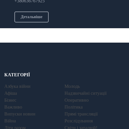
+380636767925
Детальніше
КАТЕГОРІЇ
Азбука війни
Молодь
Афіша
Надзвичайні ситуації
Бізнес
Оперативно
Важливо
Політика
Випуски новин
Прямі трансляції
Війна
Розслідування
Діти разом
Світи і запалюй!