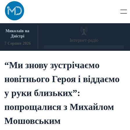
Skip
to
content
Миколаїв на
Дністрі
Інтернет-радіо
7 Серпня 2026
“Ми знову зустрічаємо
новітнього Героя і віддаємо
у руки близьких”:
попрощалися з Михайлом
Мошовським