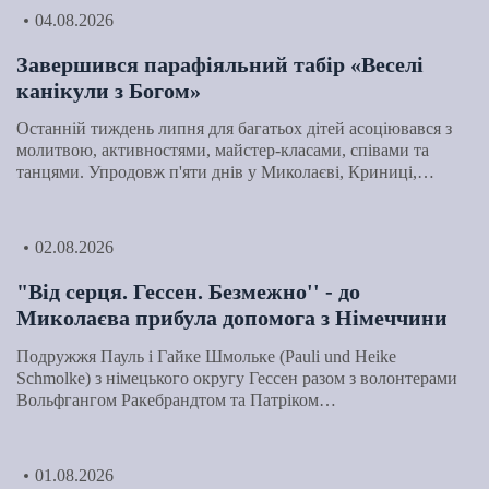
04.08.2026
Завершився парафіяльний табір «Веселі
канікули з Богом»
Останній тиждень липня для багатьох дітей асоціювався з
молитвою, активностями, майстер-класами, співами та
танцями. Упродовж п'яти днів у Миколаєві, Криниці,…
02.08.2026
"Від серця. Гессен. Безмежно'' - до
Миколаєва прибула допомога з Німеччини
Подружжя Пауль і Гайке Шмольке (Pauli und Heike
Schmolke) з німецького округу Гессен разом з волонтерами
Вольфгангом Ракебрандтом та Патріком…
01.08.2026