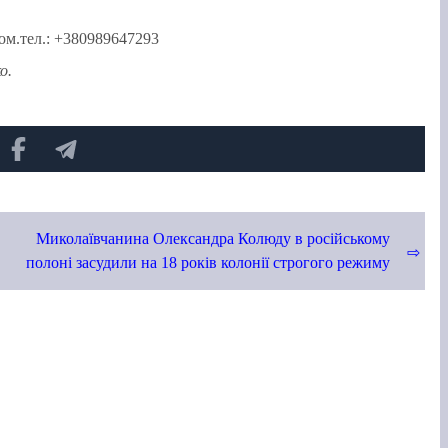
ном.тел.: +380989647293
о.
Миколаївчанина Олександра Колюду в російському
полоні засудили на 18 років колонії строгого режиму