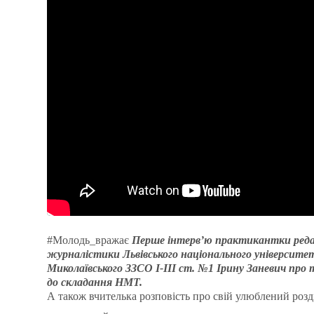
#Молодь_вражає
Перше інтерв’ю практикантки реда
журналістики Львівського національного університ
Миколаївського ЗЗСО І-ІІІ ст. №1 Ірину Заневич про
до складання НМТ.
А також вчителька розповість про свій улюблений розді