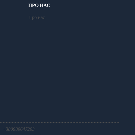
ПРО НАС
Про нас
+380989647293