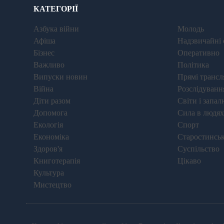
КАТЕГОРІЇ
Азбука війни
Молодь
Афіша
Надзвичайні 
Бізнес
Оперативно
Важливо
Політика
Випуски новин
Прямі трансля
Війна
Розслідуванн
Діти разом
Світи і запал
Допомога
Сила в людях
Екологія
Спорт
Економіка
Старостинськ
Здоров'я
Суспільство
Книготерапія
Цікаво
Культура
Мистецтво