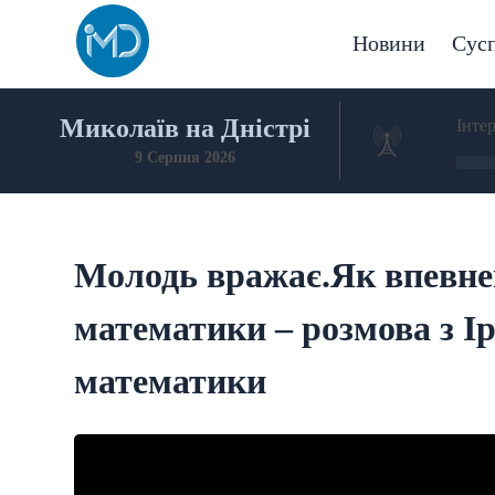
Skip
to
Новини
Сусп
content
Миколаїв на Дністрі
Інте
9 Серпня 2026
Молодь вражає.Як впевне
математики – розмова з І
математики