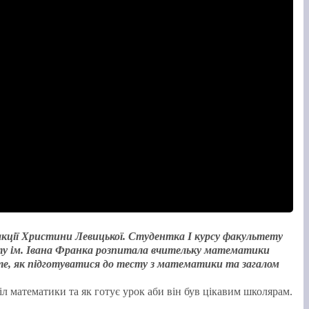
кції Христини Левицької. Студентка І курсу факультету
ету ім. Івана Франка розпитала вчительку математики
 те, як підготуватися до тесту з математики та загалом
л математики та як готує урок аби він був цікавим школярам.