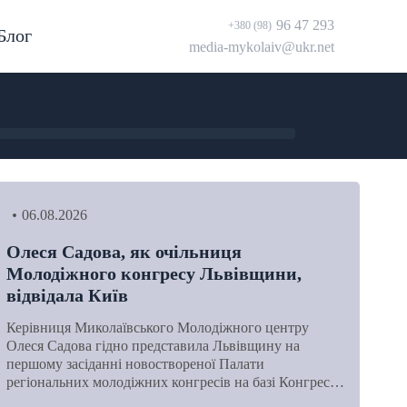
96 47 293
+380 (98)
Блог
media-mykolaiv@ukr.net
06.08.2026
Олеся Садова, як очільниця
Молодіжного конгресу Львівщини,
відвідала Київ
Керівниця Миколаївського Молодіжного центру
Олеся Садова гідно представила Львівщину на
першому засіданні новоствореної Палати
регіональних молодіжних конгресів на базі Конгрес…