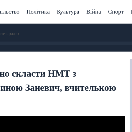
ільство
Політика
Культура
Війна
Спорт
рнет-радіо
но скласти НМТ з
риною Заневич, вчителькою