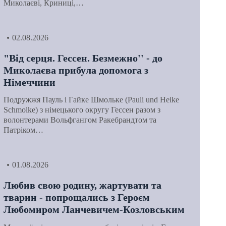
Миколаєві, Криниці,…
02.08.2026
"Від серця. Гессен. Безмежно'' - до
Миколаєва прибула допомога з
Німеччини
Подружжя Пауль і Гайке Шмольке (Pauli und Heike
Schmolke) з німецького округу Гессен разом з
волонтерами Вольфгангом Ракебрандтом та
Патріком…
01.08.2026
Любив свою родину, жартувати та
тварин - попрощались з Героєм
Любомиром Ланчевичем-Козловським