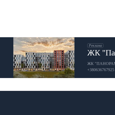
Реклама
ЖК "Пан
ЖК "ПАНОРАМА" 
+380636767925