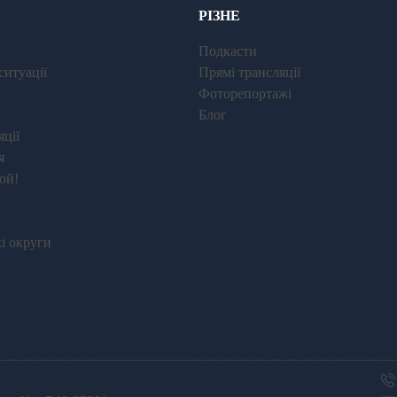
РІЗНЕ
Подкасти
ситуації
Прямі трансляції
Фоторепортажі
Блог
ції
я
юй!
і округи