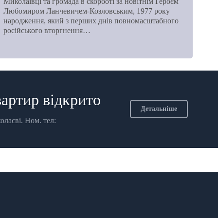
Миколаївці та громада в скорботі за новітнім Героєм
Любомиром Ланчевичем-Козловським, 1977 року
народження, який з перших днів повномасштабного
російського вторгнення…
артир відкрито
Детальніше
аєві. Ном. тел: