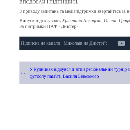
ВПОДОБАЙ І ПІДПИШИСЬ
З приводу запитань та медіапідтримки звертайтесь за 
Випуск підготували:
Христина Левицька, Остап Грицк
За підтримки ПАФ «Дністер»
Підписка на канали "Миколаїв на Дністрі":
Навігація
У Рудниках відбувся п’ятий регіональний турнір з
футболу пам’яті Василя Більського
записів