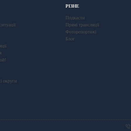
РІЗНЕ
Подкасти
ситуації
Прямі трансляції
Фоторепортажі
Блог
ції
я
юй!
і округи