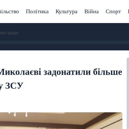
ільство
Політика
Культура
Війна
Спорт
рнет-радіо
Миколаєві задонатили більше
ку ЗСУ