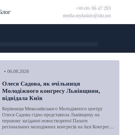
96 47 293
+380 (98)
Блог
media-mykolaiv@ukr.net
06.08.2026
Олеся Садова, як очільниця
Молодіжного конгресу Львівщини,
відвідала Київ
Керівниця Миколаївського Молодіжного центру
Олеся Садова гідно представила Львівщину на
першому засіданні новоствореної Палати
регіональних молодіжних конгресів на базі Конгрес…