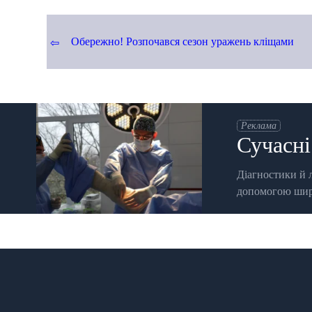
Навігація
Обережно! Розпочався сезон уражень кліщами
записів
Реклама
Сучасні
Діагностики й л
допомогою широ