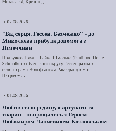
Миколаєві, Криниці,…
02.08.2026
"Від серця. Гессен. Безмежно'' - до
Миколаєва прибула допомога з
Німеччини
Подружжя Пауль і Гайке Шмольке (Pauli und Heike
Schmolke) з німецького округу Гессен разом з
волонтерами Вольфгангом Ракебрандтом та
Патріком…
01.08.2026
Любив свою родину, жартувати та
тварин - попрощались з Героєм
Любомиром Ланчевичем-Козловським