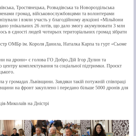
ївська, Тростянецька, Розвадівська та Новороздільська
есменами громад, військовослужбовцями та волонтерами
нізували і взяли участь у благодійному аукціоні «Мільйони
дано унікальних 26 лотів, що дало змогу акумулювати 3 млн
лось в єдності людей чотирьох територіальних громад зібрати
стр ОМБр ім. Короля Данила, Наталка Карпа та гурт «Сьоме
и на дрони» є голова ГО Добро.Дій Ігор Дулин та
о центру комплектування та соціальної підтримки. Проєкт
цького.
ела у громадах Львівщини. Завдяки такій потужній співпраці
івщини на фронт закуплено і передано більше 5000 дронів для
ція-Миколаїв на Дністрі