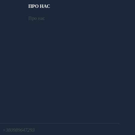
ПРО НАС
Про нас
+380989647293