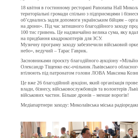
18 квітня в гостинному ресторані Panorama Hall Микола
територіальні громади спільно з підприємцями і бізн
об’єднались задля допомоги українським бійцям – орга
на дрони». Під час затишного благодійного заходу про
100 тис гривень. Це надзвичайно велика сума, яку вда
на придбання квадрокоптерів для ЗСУ.
Музичну програму заходу забезпечили військовий орке
небо», ведучий – Тарас Гаврик.
Засновниками проєкту благодійного аукціону «Мільйон
Олександр Тіщенко екс-очільник Львівського обласног
втілюють під патронатом голови ЛОВА Максима Кози
Це вже 26 благодійний аукціон, який організація пров
влади, бізнесу, військовослужбовців та волонтерів Льв
військових частин. Більше дронів – менше ворогів!
Медіапартнери заходу: Миколаївська міська радіоредак