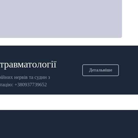
 травматології
Детальніше
рійних нервів та судин з
ьтацію: +380937739652