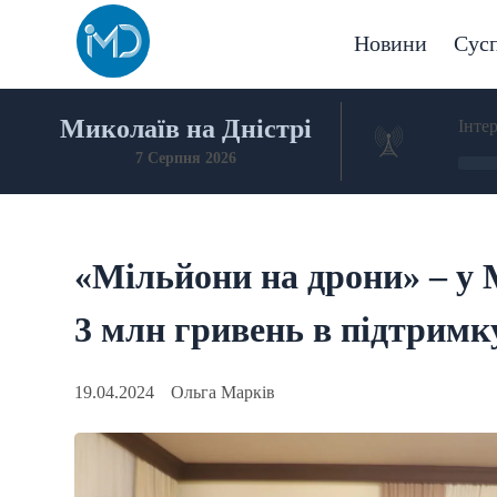
Skip
to
Новини
Сусп
content
Миколаїв на Дністрі
Інте
7 Серпня 2026
«Мільйони на дрони» – у 
3 млн гривень в підтрим
19.04.2024
Ольга Марків