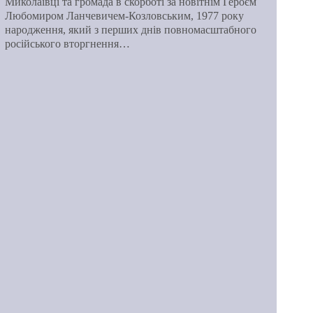
Миколаївці та громада в скорботі за новітнім Героєм
Любомиром Ланчевичем-Козловським, 1977 року
народження, який з перших днів повномасштабного
російського вторгнення…