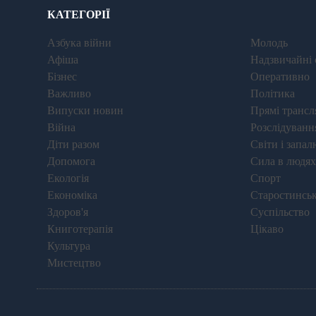
КАТЕГОРІЇ
Азбука війни
Молодь
Афіша
Надзвичайні 
Бізнес
Оперативно
Важливо
Політика
Випуски новин
Прямі трансля
Війна
Розслідуванн
Діти разом
Світи і запал
Допомога
Сила в людях
Екологія
Спорт
Економіка
Старостинськ
Здоров'я
Суспільство
Книготерапія
Цікаво
Культура
Мистецтво