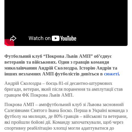
Футбольний клуб “Покрова Львів АМП” об’єднує
ветеранів та військових. Один з гравців команди
миколаївчанин Андрій Сколоздра. Історію Андрія та
інших незламних АМП футболістів дивіться в
сюжеті
.
Андрій Сколоздра – боєць 81-ої десантно-штурмових
бригади, ветеран, який після поранення та амплутації став
гравцем ФК Покрова Львів АМП.
Покрова АМП – ампфутбольний клуб зі Львова засновний
Салезіянами Святого Івана Боско. Перша в Україні команда з
футболу на милицях, де 80% гравців – військові та ветерани,
які пройшли бойові дії. Команду започаткували, щоб через
спортивну реабілітацію хлопці могли адаптуватися до