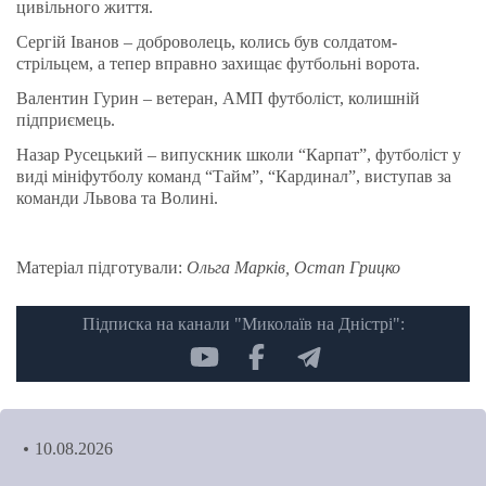
цивільного життя.
Сергій Іванов – доброволець, колись був солдатом-
стрільцем, а тепер вправно захищає футбольні ворота.
Валентин Гурин – ветеран, АМП футболіст, колишній
підприємець.
Назар Русецький – випускник школи “Карпат”, футболіст у
виді мініфутболу команд “Тайм”, “Кардинал”, виступав за
команди Львова та Волині.
Матеріал підготували:
Ольга Марків, Остап Грицко
Підписка на канали "Миколаїв на Дністрі":
10.08.2026