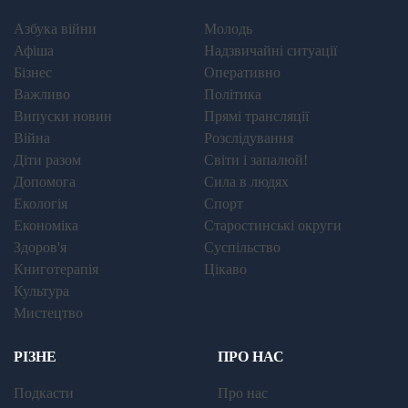
Азбука війни
Молодь
Афіша
Надзвичайні ситуації
Бізнес
Оперативно
Важливо
Політика
Випуски новин
Прямі трансляції
Війна
Розслідування
Діти разом
Світи і запалюй!
Допомога
Сила в людях
Екологія
Спорт
Економіка
Старостинські округи
Здоров'я
Суспільство
Книготерапія
Цікаво
Культура
Мистецтво
РІЗНЕ
ПРО НАС
Подкасти
Про нас