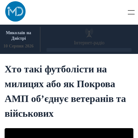
Skip
to
content
Миколаїв на
Дністрі
Інтернет-радіо
10 Серпня 2026
Хто такі футболісти на
милицях або як Покрова
АМП об’єднує ветеранів та
військових