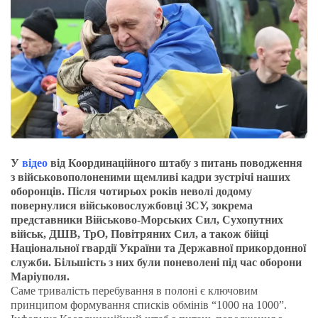
У
відео
від Координаційного штабу з питань поводження
з військовополоненими щемливі кадри зустрічі наших
оборонців. Після чотирьох років неволі додому
повернулися військовослужбовці ЗСУ, зокрема
представники Військово-Морських Сил, Сухопутних
військ, ДШВ, ТрО, Повітряних Сил, а також бійці
Національної гвардії України та Державної прикордонної
служби. Більшість з них були поневолені під час оборони
Маріуполя.
Саме тривалість перебування в полоні є ключовим
принципом формування списків обмінів “1000 на 1000”.