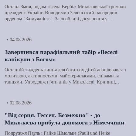
Остапа Змия, родом зі села Вербіж Миколаївської громади
президент України Володимир Зеленський нагородив
орденом "За мужність". За особливі досягнення у…
04.08.2026
Завершився парафіяльний табір «Веселі
канікули з Богом»
Останній тиждень липня для багатьох дітей асоціювався з
молитвою, активностями, майстер-класами, співами та
танцями. Упродовж п'яти днів у Миколаєві, Криниці,…
02.08.2026
"Від серця. Гессен. Безмежно'' - до
Миколаєва прибула допомога з Німеччини
Подружжя Пауль і Гайке Шмольке (Pauli und Heike