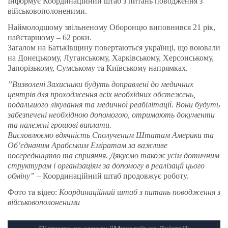
Інформує Координаційний штаб з питань поводження з
військовополоненими.
Наймолодшому звільненому Оборонцю виповнився 21 рік,
найстаршому – 62 роки.
Загалом на Батьківщину повертаються українці, що воювали
на Донецькому, Луганському, Харківському, Херсонському,
Запорізькому, Сумському та Київському напрямках.
”Визволені Захисники будуть доправлені до медичних
центрів для проходження всіх необхідних обстежень,
подальшого лікування та медичної реабілітації. Вони будуть
забезпечені необхідною допомогою, отримають документи
та належні грошові виплати.
Висловлюємо вдячність Сполученим Штатам Америки та
Об’єднаним Арабським Еміратам за важливе
посередництво та сприяння. Дякуємо також усім дотичним
структурам і організаціям за допомогу в реалізації цього
обміну”
– Координаційний штаб продовжує роботу.
Фото та відео:
Координаційний штаб з питань поводження з
військовополоненими