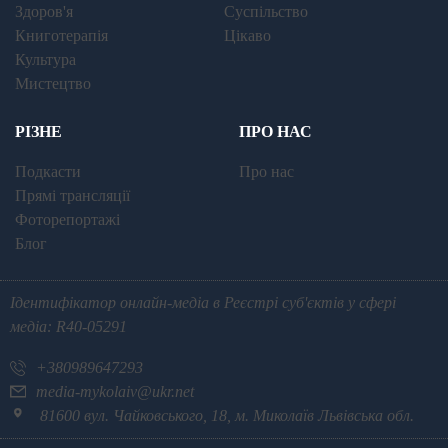
Здоров'я
Суспільство
Книготерапія
Цікаво
Культура
Мистецтво
РІЗНЕ
ПРО НАС
Подкасти
Про нас
Прямі трансляції
Фоторепортажі
Блог
Ідентифікатор онлайн-медіа в Реєстрі суб'єктів у сфері
медіа: R40-05291
+380989647293
media-mykolaiv@ukr.net
81600 вул. Чайковського, 18, м. Миколаїв Львівська обл.