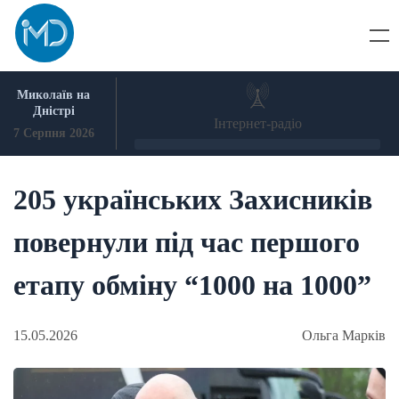
Skip
to
content
Миколаїв на
Дністрі
Інтернет-радіо
7 Серпня 2026
205 українських Захисників
повернули під час першого
етапу обміну “1000 на 1000”
15.05.2026
Ольга Марків