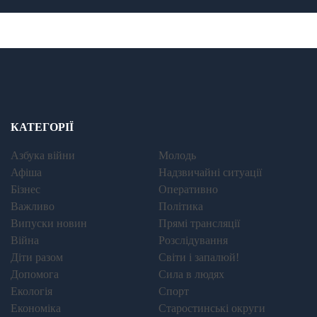
КАТЕГОРІЇ
Азбука війни
Молодь
Афіша
Надзвичайні ситуації
Бізнес
Оперативно
Важливо
Політика
Випуски новин
Прямі трансляції
Війна
Розслідування
Діти разом
Світи і запалюй!
Допомога
Сила в людях
Екологія
Спорт
Економіка
Старостинські округи