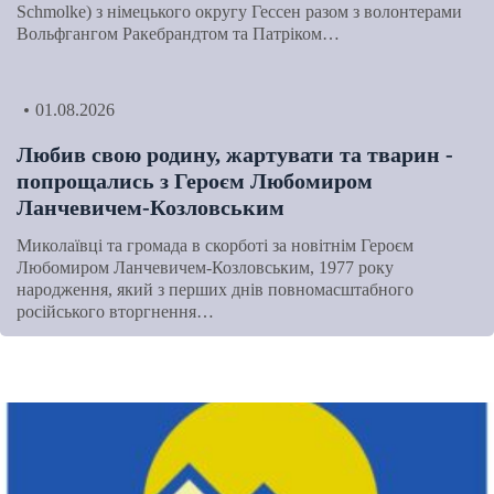
Schmolke) з німецького округу Гессен разом з волонтерами
Вольфгангом Ракебрандтом та Патріком…
01.08.2026
Любив свою родину, жартувати та тварин -
попрощались з Героєм Любомиром
Ланчевичем-Козловським
Миколаївці та громада в скорботі за новітнім Героєм
Любомиром Ланчевичем-Козловським, 1977 року
народження, який з перших днів повномасштабного
російського вторгнення…